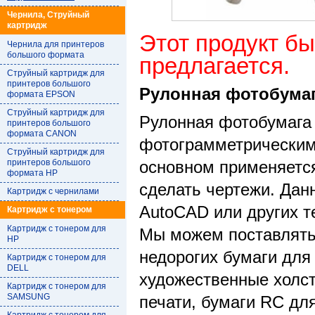
Чернила, Струйный
картридж
Этот продукт бы
Чернила для принтеров
большого формата
предлагается.
Струйный картридж для
принтеров большого
Рулонная фотобумаг
формата EPSON
Струйный картридж для
Рулонная фотобумага 
принтеров большого
формата CANON
фотограмметрическим
Струйный картридж для
принтеров большого
основном применяется
формата HP
сделать чертежи. Дан
Картридж с чернилами
AutoCAD или других т
Картридж с тонером
Картридж с тонером для
Мы можем поставлять
HP
недорогих бумаги для
Картридж с тонером для
DELL
художественные холст
Картридж с тонером для
SAMSUNG
печати, бумаги RC дл