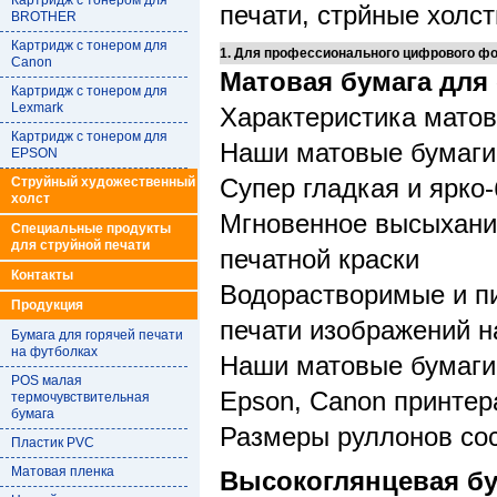
Картридж с тонером для
печати, стрйные холсты
BROTHER
Картридж с тонером для
1. Для профессионального цифрового ф
Canon
Матовая бумага для
Картридж с тонером для
Lexmark
Характеристика матов
Картридж с тонером для
Наши матовые бумаги 
EPSON
Струйный художественный
Супер гладкая и ярко
холст
Мгновенное высыхание
Специальные продукты
для струйной печати
печатной краски
Контакты
Водорастворимые и п
Продукция
печати изображений н
Бумага для горячей печати
на футболках
Наши матовые бумаги 
POS малая
Epson, Canon принтер
термочувствительная
бумага
Размеры руллонов соста
Пластик PVC
Матовая пленка
Высокоглянцевая бу