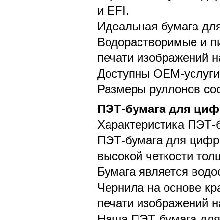
и EFI.
Идеальная бумага для
Водорастворимые и п
печати изображений н
Доступны OEM-услуги
Размеры руллонов соста
ПЭТ-бумага для циф
Характеристика ПЭТ-
ПЭТ-бумага для цифр
высокой четкости тол
Бумага является водо
Чернила на основе кр
печати изображений н
Наша ПЭТ-бумага для