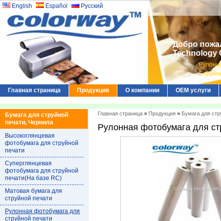
English
Español
Русский
Добро пожал
Technology C
Рулонна
Струйн
Главная страница
Продукция
О компании
ОЕМ услуги
Главная страница
»
Продукция
»
Бумага для стр
Бумага для струйной
печати, Чернила
Рулонная фотобумага для ст
Высокоглянцевая
фотобумага для струйной
печати
Суперглянцевая
фотобумага для струйной
печати(На базе RC)
Матовая бумага для
струйной печати
Рулонная фотобумага для
струйной печати