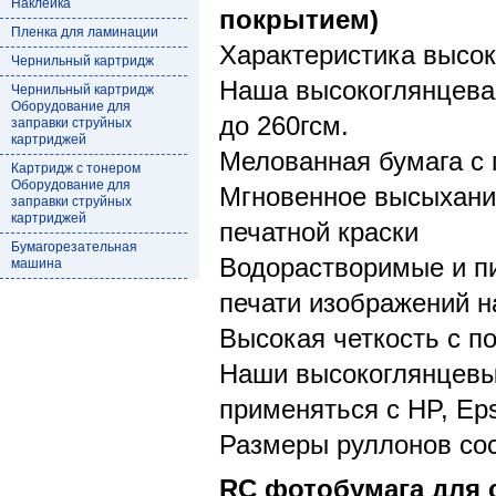
Наклейка
покрытием)
Пленка для ламинации
Характеристика высок
Чернильный картридж
Наша высокоглянцевая
Чернильный картридж
Оборудование для
до 260гсм.
заправки струйных
картриджей
Мелованная бумага с 
Картридж с тонером
Оборудование для
Мгновенное высыхание
заправки струйных
картриджей
печатной краски
Бумагорезательная
Водорастворимые и п
машина
печати изображений н
Высокая четкость с 
Наши высокоглянцевые
применяться с HP, Ep
Размеры руллонов соста
RC фотобумага для 