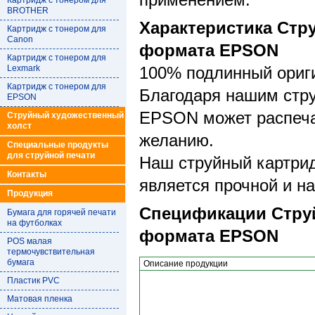
применением.
Картридж с тонером для
BROTHER
Характеристика Стр
Картридж с тонером для
Canon
формата EPSON
Картридж с тонером для
Lexmark
100% подлинный ориги
Картридж с тонером для
Благодаря нашим стр
EPSON
EPSON может распеча
Струйный художественный
холст
желанию.
Специальные продукты
для струйной печати
Наш струйный картри
Контакты
является прочной и н
Продукция
Спецификации Струй
Бумага для горячей печати
на футболках
формата EPSON
POS малая
термочувствительная
бумага
Описание продукции
Пластик PVC
Матовая пленка