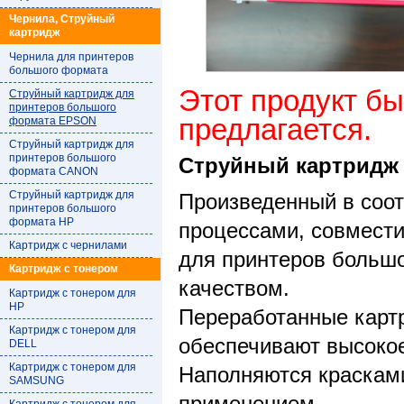
Чернила, Струйный
картридж
Чернила для принтеров
большого формата
Этот продукт бы
Струйный картридж для
принтеров большого
предлагается.
формата EPSON
Струйный картридж для
принтеров большого
Струйный картридж
формата CANON
Струйный картридж для
Произведенный в соот
принтеров большого
формата HP
процессами, совмест
Картридж с чернилами
для принтеров больш
Картридж с тонером
качеством.
Картридж с тонером для
HP
Переработанные карт
Картридж с тонером для
обеспечивают высокое
DELL
Картридж с тонером для
Наполняются краскам
SAMSUNG