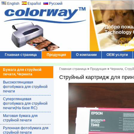
English
Español
Русский
Добро пожал
Technology C
Струйн
Картрид
Главная страница
Продукция
О компании
ОЕМ услуги
Главная страница
»
Продукция
»
Чернила, Стру
Бумага для струйной
печати, Чернила
Струйный картридж для при
Высокоглянцевая
фотобумага для струйной
печати
Суперглянцевая
фотобумага для струйной
печати(На базе RC)
Матовая бумага для
струйной печати
Рулонная фотобумага для
струйной печати