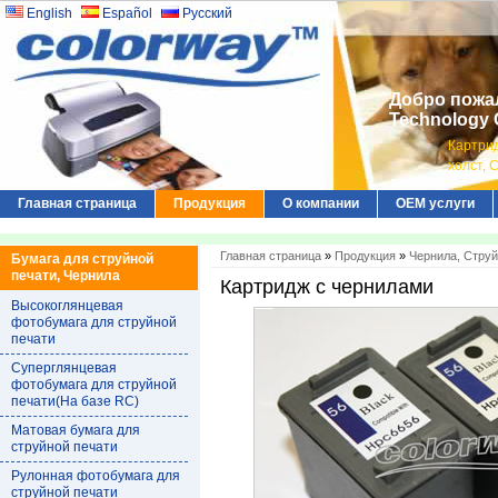
English
Español
Русский
Добро пожал
Technology C
Картрид
холст, 
Главная страница
Продукция
О компании
ОЕМ услуги
Главная страница
»
Продукция
»
Чернила, Стру
Бумага для струйной
печати, Чернила
Картридж с чернилами
Высокоглянцевая
фотобумага для струйной
печати
Суперглянцевая
фотобумага для струйной
печати(На базе RC)
Матовая бумага для
струйной печати
Рулонная фотобумага для
струйной печати