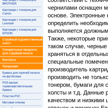
соответствии с техни
Картридж с тонером для
BROTHER
чернилами оснащен м
Картридж с тонером для
Canon
основе. Электронные 
Картридж с тонером для
определить необходим
Lexmark
выполняется должным
Картридж с тонером для
EPSON
Также, некоторые при
Струйный художественный
холст
таком случае, черные
Специальные продукты
храняться в отдельны
для струйной печати
Контакты
специальные помечен
Продукция
производитель картри
Бумага для горячей печати
производить не тольк
на футболках
POS малая
тонером, бумаги для 
термочувствительная
бумага
холсты и т.д. Данные
Пластик PVC
качеством и низкими 
Матовая пленка