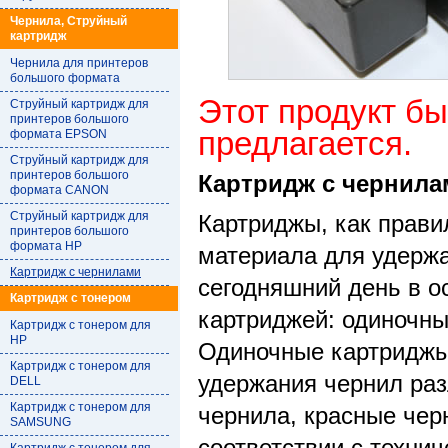
Чернила, Струйный
картридж
Чернила для принтеров
большого формата
Этот продукт бы
Струйный картридж для
принтеров большого
предлагается.
формата EPSON
Струйный картридж для
принтеров большого
Картридж с чернила
формата CANON
Струйный картридж для
Картриджы, как прави
принтеров большого
формата HP
материала для удержа
Картридж с чернилами
сегодняшний день в о
Картридж с тонером
картриджей: одиночн
Картридж с тонером для
HP
Одиночные картриджы
Картридж с тонером для
удержания чернил раз
DELL
Картридж с тонером для
чернила, красные чер
SAMSUNG