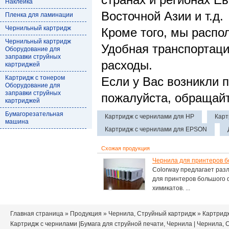
странах и регионах Е
Наклейка
Восточной Азии и т.д.
Пленка для ламинации
Чернильный картридж
Кроме того, мы распо
Чернильный картридж
Удобная транспортаци
Оборудование для
заправки струйных
расходы.
картриджей
Картридж с тонером
Если у Вас возникли 
Оборудование для
заправки струйных
пожалуйста, обращайт
картриджей
Бумагорезательная
Картридж с чернилами для HP
Карт
машина
Картридж с чернилами для EPSON
Схожая продукция
Чернила для принтеров 
Colorway предлагает раз
для принтеров большого 
химикатов. ...
Главная страница
»
Продукция
»
Чернила, Струйный картридж
» Картрид
Картридж с чернилами
|
Бумага для струйной печати, Чернила
|
Чернила, 