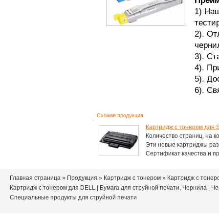
Преим
1) На
тести
2). О
черни
3). С
4). П
5). Д
6). Св
Схожая продукция
Картридж с тонером дл
Количество страниц, на к
Эти новые картриджы раз
Сертификат качества и прои
Главная страница
»
Продукция
»
Картридж с тонером
» Картридж с тонер
Картридж с тонером для DELL
|
Бумага для струйной печати, Чернила
|
Че
Специальные продукты для струйной печати