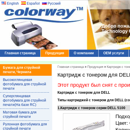
English
Español
Русский
Добро пожал
Technology C
Картрид
художес
Главная страница
Продукция
О компании
ОЕМ услуги
Главная страница
»
Продукция
»
Картридж с то
Бумага для струйной
печати, Чернила
Картридж с тонером для DEL
Высокоглянцевая
фотобумага для струйной
Этот продукт был снят с про
печати
Картридж с тонером для DELL
Суперглянцевая
Типы картриджей с тонером для DELL (с
фотобумага для струйной
печати(На базе RC)
1.Картридж с тонером серии DELL 5100
Матовая бумага для
Подход
струйной печати
Цвет:
Рулонная фотобумага для
струйной печати
Колич