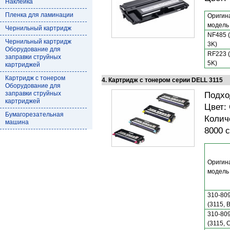
Наклейка
Пленка для ламинации
Оригин
модель
Чернильный картридж
NF485 (
Чернильный картридж
3K)
Оборудование для
RF223 (
заправки струйных
5K)
картриджей
Картридж с тонером
4. Картридж с тонером серии DELL 3115
Оборудование для
заправки струйных
Подхо
картриджей
Цвет:
Бумагорезательная
Колич
машина
8000 
Оригин
модель
310-80
(3115, 
310-80
(3115, 