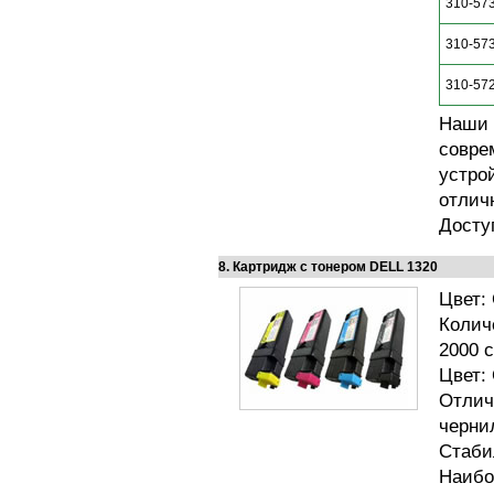
310-57
310-57
310-57
Наши 
совре
устро
отлич
Досту
8. Картридж с тонером DELL 1320
Цвет:
Колич
2000 
Цвет:
Отлич
черни
Стаби
Наибо