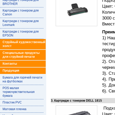
Подход
Картридж с тонером для
BROTHER
Цвет:
Картридж с тонером для
Колич
Canon
3000 
Картридж с тонером для
Вмест
Lexmark
Преим
Картридж с тонером для
EPSON
1) На
Струйный художественный
тести
холст
проду
Специальные продукты
профе
для струйной печати
2). О
Контакты
черни
Продукция
3). С
Бумага для горячей печати
4). П
на футболках
5). Д
POS малая
6). Св
термочувствительная
бумага
3. Картридж с тонером DELL 1815
Пластик PVC
Подхо
Матовая пленка
Цвет: